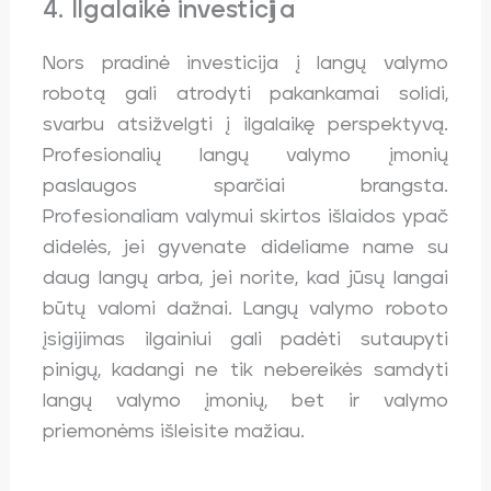
4. Ilgalaikė investicija
Nors pradinė investicija į langų valymo
robotą gali atrodyti pakankamai solidi,
svarbu atsižvelgti į
ilgalaikę perspektyvą.
Profesionalių langų valymo įmonių
paslaugos sparčiai brangsta.
Profesionaliam valymui skirtos išlaidos ypač
didelės, jei gyvenate dideliame name su
daug langų arba, jei norite, kad jūsų langai
būtų valomi dažnai. Langų valymo roboto
įsigijimas ilgainiui gali padėti sutaupyti
pinigų, kadangi ne tik nebereikės samdyti
langų valymo įmonių, bet ir valymo
priemonėms išleisite mažiau.