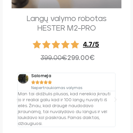
Langų valymo robotas
HESTER M2-PRO
399.00€
299.00€
Salomeja
K





Nepertraukiamas valymas
P
Man tai didžiulis pliusas, kad nereikia įkrauti
Norint p
jo ir realiai galiu kad ir 100 langų nuvalyti iš
prideda
eilės. Žinau, kad draugė naudodavo
reguliar
įkraunamą, tai nuvalydavo du langus ir vėl
ir nepra
laukdavo kol pasikraus. Fainas daiktas,
skalbimo
džiaugiuosi.