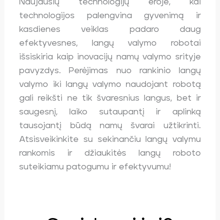
Naujausių technologijų eroje, kai
technologijos palengvina gyvenimą ir
kasdienes veiklas padaro daug
efektyvesnes, langų valymo robotai
išsiskiria kaip inovacijų namų valymo srityje
pavyzdys. Perėjimas nuo rankinio langų
valymo iki langų valymo naudojant robotą
gali reikšti ne tik švaresnius langus, bet ir
saugesnį, laiko sutaupantį ir aplinką
tausojantį būdą namų švarai užtikrinti.
Atsisveikinkite su sekinančiu langų valymu
rankomis ir džiaukitės langų roboto
suteikiamu patogumu ir efektyvumu!