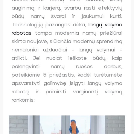
auginimą ir karjerą, svarbu rasti efektyvių
būdų namų švarai ir jaukumui kurti.
Technologijų pažangos dėka,
langų valymo
robotas
tampa modernia namų priežiūrai
skirta naujove, siūlančia modernų sprendimą
nemaloniai užduočiai – langų valymui –
atlikti. Jei nuolat ieškote būdų, kaip
palengvinti namų ruošos darbus,
pateikiame 5 priežastis, kodėl turėtumėte
apsvarstyti galimybę įsigyti langų valymo
robotą ir pamiršti varginantį valymą
rankomis: