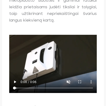
mikropluošto šluostės ir guminiai ratukai
leidžia prietaisams judėti tiksliai ir tolygiai,
taip užtikrinant nepriekaištingai švarius
langus kiekvieną kartą.