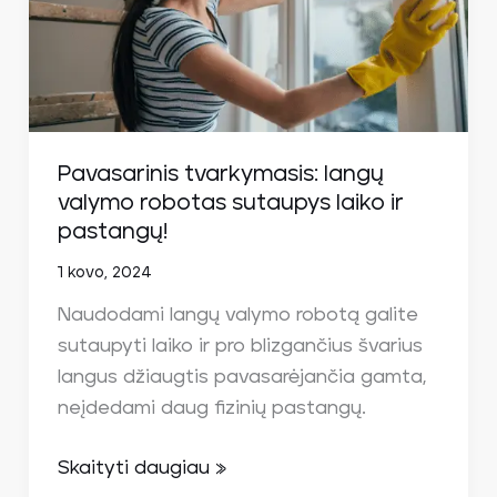
robotas
sutaupys
laiko
ir
pastangų!
Pavasarinis tvarkymasis: langų
valymo robotas sutaupys laiko ir
pastangų!
1 kovo, 2024
Naudodami langų valymo robotą galite
sutaupyti laiko ir pro blizgančius švarius
langus džiaugtis pavasarėjančia gamta,
neįdedami daug fizinių pastangų.
Skaityti daugiau »