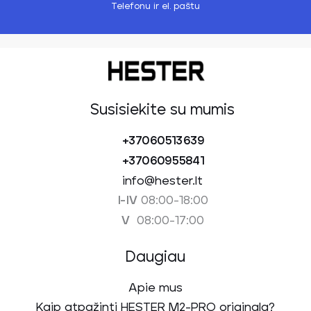
Telefonu ir el. paštu
Susisiekite su mumis
+37060513639
+37060955841
info@hester.lt
08:00-18:00
I-IV
08:00-17:00
V
Daugiau
Apie mus
Kaip atpažinti HESTER M2-PRO originalą?