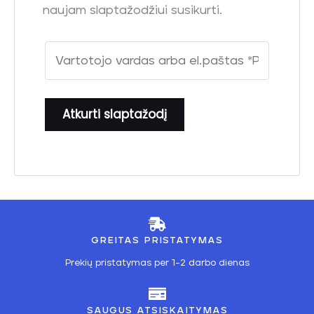
naujam slaptažodžiui susikurti.
Atkurti slaptažodį
GREITAS PRISTATYMAS
Prekių pristatymas per 1-2 darbo dienas
SAUGUS ATSISKAITYMAS