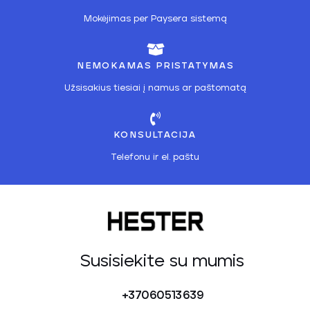
Mokėjimas per Paysera sistemą
NEMOKAMAS PRISTATYMAS
Užsisakius tiesiai į namus ar paštomatą
KONSULTACIJA
Telefonu ir el. paštu
Susisiekite su mumis
+37060513639