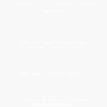
didesnes erdves turinčių biurų, darbo erdvių ar parduotuvių
langų priežiūrai.
Įvairaus tipo langams: standartiniams,
panoraminiams, berėmiams
Stiklo paviršiams ir stiklo pertvaroms
Biurams, darbo erdvėms, parduotuvių
vitrinoms, restoranams