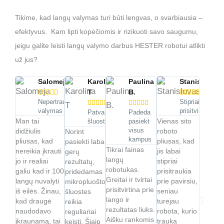
Tikime, kad langų valymas turi būti lengvas, o svarbiausia –
efektyvus. Kam lipti kopėčiomis ir rizikuoti savo saugumu,
jeigu galite leisti langų valymo darbus HESTER robotui atlikti
už jus?
Salomeja
Karolina
Paulina
Stanislovas
T
B.










Nepertraukiamas
Stipriai










valymas
prisitvirtina
Patvarios
Padeda
Man tai
Vienas sito
šluostės
pasiekt
didžiulis
visus
roboto
Norint
kampus
pliusas, kad
pliusas, kad
pasiekti laba
Tikrai fainas
nereikia įkrauti
jis labai
gerų
langų
jo ir realiai
stipriai
rezultatų,
robotukas.
galiu kad ir 100
prisitraukia
pridedamas
Greitai ir tvirtai
langų nuvalyti
prie pavirsiu,
mikropluošto
prisitvirtina prie
iš eilės. Žinau,
seniau
šluostes
lango ir
kad draugė
turejau
reikia
rezultatas liuks.
naudodavo
robota, kurio
reguliariai
Aišku rankomis
įkraunamą, tai
trauka
keisti. Šiaip