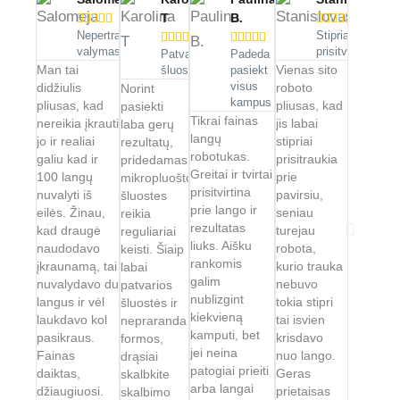
T
B.










Nepertraukiamas
Stipriai










valymas
prisitvirtina
Patvarios
Padeda
Man tai
Vienas sito
šluostės
pasiekt
didžiulis
visus
roboto
Norint
kampus
pliusas, kad
pliusas, kad
pasiekti
Tikrai fainas
nereikia įkrauti
jis labai
laba gerų
langų
jo ir realiai
stipriai
rezultatų,
robotukas.
galiu kad ir
prisitraukia
pridedamas
Greitai ir tvirtai
100 langų
prie
mikropluošto
prisitvirtina
nuvalyti iš
pavirsiu,
šluostes
prie lango ir
eilės. Žinau,
seniau
reikia
rezultatas
kad draugė
turejau
reguliariai
liuks. Aišku
naudodavo
robota,
keisti. Šiaip
rankomis
įkraunamą, tai
kurio trauka
labai
galim
nuvalydavo du
nebuvo
patvarios
nublizgint
langus ir vėl
tokia stipri
šluostės ir
kiekvieną
laukdavo kol
tai isvien
nepraranda
kamputi, bet
pasikraus.
krisdavo
formos,
jei neina
Fainas
nuo lango.
drąsiai
patogiai prieiti
daiktas,
Geras
skalbkite
arba langai
džiaugiuosi.
prietaisas
skalbimo