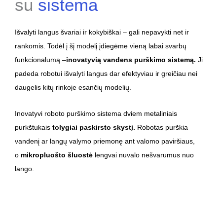
su
sistema
Išvalyti langus švariai ir kokybiškai – gali nepavykti net ir
rankomis. Todėl į šį modelį įdiegėme vieną labai svarbų
funkcionalumą –
inovatyvią
vandens purškimo sistemą.
Ji
padeda robotui išvalyti langus dar efektyviau ir greičiau nei
daugelis kitų rinkoje esančių modelių.
Inovatyvi roboto purškimo sistema dviem metaliniais
purkštukais
tolygiai paskirsto skystį.
Robotas purškia
vandenį ar langų valymo priemonę ant valomo paviršiaus,
o
mikropluošto šluostė
lengvai nuvalo nešvarumus nuo
lango.