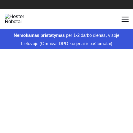
Pereiti
prie
turinio
Nemokamas pristatymas
per 1-2 darbo dienas, visoje
Lietuvoje (Omniva, DPD kurjeriai ir paštomatai)