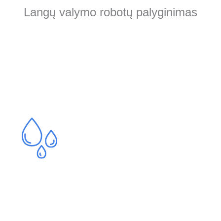
Langų valymo robotų palyginimas
Valymo režimai
Drėgnas
Langų valymas naudojant sudrėkintą šluostę
+ vandens purškimo režimą. Pripildome talpą
langų skysčiu, sudrėkiname šluostę
papurškiant kelis kartus skysčiu ir valome
langą įjungus vandens purškimo režimą.
Svarbu pasibaigus programai pakeisti šluostę