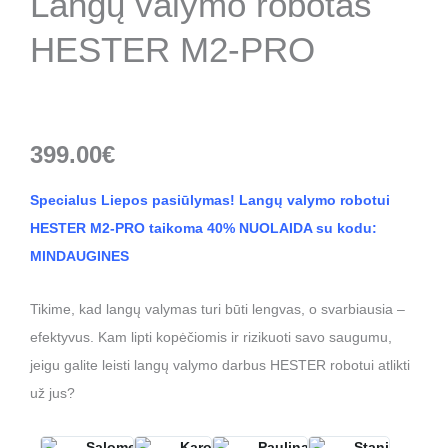
Langų valymo robotas
HESTER M2-PRO
39
9.00
€
Specialus Liepos pasiūlymas!
Langų valymo robotui
HESTER M2-PRO taikoma 40% NUOLAIDA su kodu:
MINDAUGINES
Tikime, kad langų valymas turi būti lengvas, o svarbiausia –
efektyvus. Kam lipti kopėčiomis ir rizikuoti savo saugumu,
jeigu galite leisti langų valymo darbus HESTER robotui atlikti
už jus?
Salomeja
Karolina
Paulina
Stanislovas