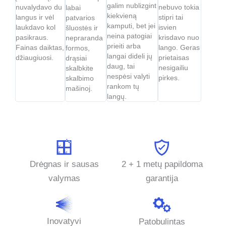
galim nublizgint
nuvalydavo du
nebuvo tokia
labai
kiekvieną
langus ir vėl
stipri tai
patvarios
kamputi, bet jei
laukdavo kol
isvien
šluostės ir
neina patogiai
pasikraus.
krisdavo nuo
nepraranda
prieiti arba
Fainas daiktas,
lango. Geras
formos,
langai dideli jų
džiaugiuosi.
prietaisas
drąsiai
daug, tai
nesigailiu
skalbkite
nespėsi valyti
pirkes.
skalbimo
rankom tų
mašinoj.
langų.
Drėgnas ir sausas
2 + 1 metų papildoma
valymas
garantija
Inovatyvi
Patobulintas