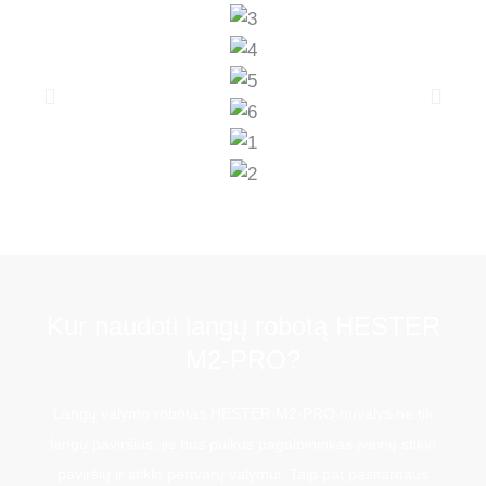
Kur naudoti langų robotą HESTER
M2-PRO?
Langų valymo robotas HESTER M2-PRO nuvalys ne tik
langų paviršius, jis bus puikus pagalbininkas įvairių stiklo
paviršių ir stiklo pertvarų valymui. Taip pat pasitarnaus