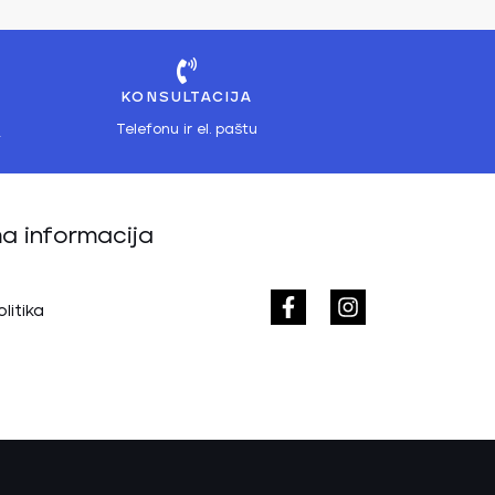
KONSULTACIJA
ą
Telefonu ir el. paštu
a informacija
litika