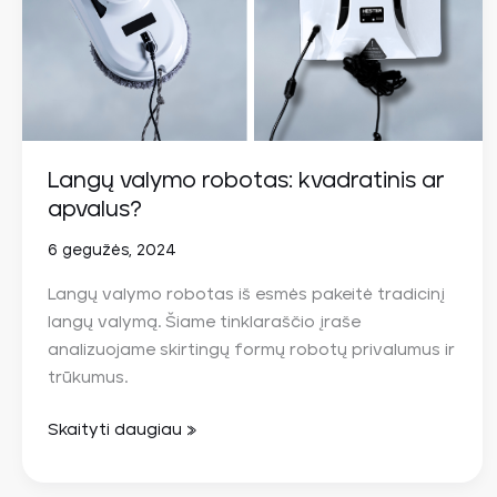
ar
apvalus?
Langų valymo robotas: kvadratinis ar
apvalus?
6 gegužės, 2024
Langų valymo robotas iš esmės pakeitė tradicinį
langų valymą. Šiame tinklaraščio įraše
analizuojame skirtingų formų robotų privalumus ir
trūkumus.
Skaityti daugiau »