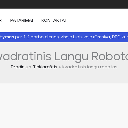
R
PATARIMAI
KONTAKTAI
per 1-2 darbo dienas, visoje Lietuvoje (Omniva, DPD kur
atymas
vadratinis Langu Robot
Pradinis
Tinklaraštis
kvadratinis langu robotas