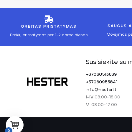
SAUGUS A
GREITAS PRISTATYMAS
Mokėjimas pe
Prekių pristatymas per 1-2 darbo dienas
Susisiekite su 
+37060513639
+37060955841
info@hester.lt
08:00-18:00
I-IV
08:00-17:00
V
0