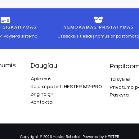
TSISKAITYMAS
NEMOKAMAS PRISTATYMAS
r Paysera sistemą
Užsisakius tiesiai į namus ar paštomat
mumis
Daugiau
Papildom
Apie mus
Taisyklės
Kaip atpažinti HESTER M2-PRO
Privatumo po
originalą?
Paskyra
Kontaktai
Copyright © 2026 Hester Robotai | Powered by HESTER