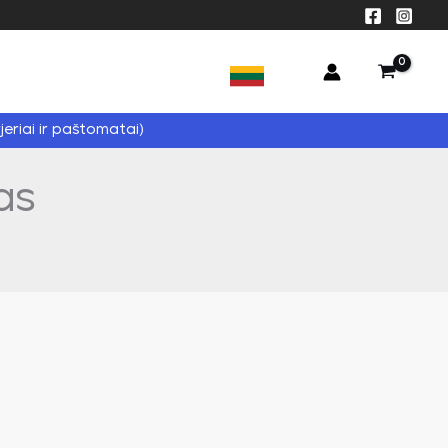
jeriai ir paštomatai)
as